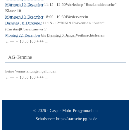
Mittwoch 10. Dezember
11:15
- 12:50
Workshop "Russlanddeutsche"
Klasse 10
Mittwoch 10. Dezember
18:00
- 19:30
Förderverein
Dienstag 16. Dezember
11:15
- 12:50
Kl.9 Prävention "Sucht"
Klassenzimmer 9
(Caritas)
Montag 22. Dezember
bis
Dienstag 6. Januar
Weihnachtsferien
←
−−
−
10
50
100
+
++
→
AG-Termine
keine Veranstaltungen gefunden
←
−−
−
10
50
100
+
++
→
© 2026 · Caspar-Mohr-Progymnasium
Schulserver https://startseite.pg-bs.de