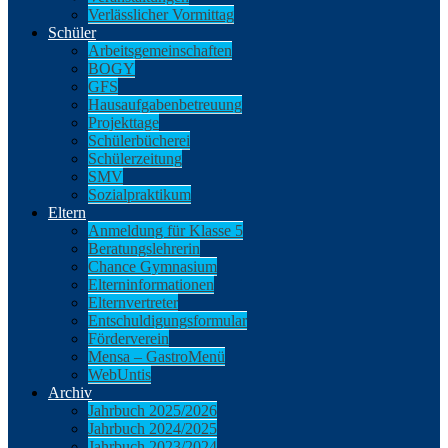
Verlässlicher Vormittag
Schüler
Arbeitsgemeinschaften
BOGY
GFS
Hausaufgabenbetreuung
Projekttage
Schülerbücherei
Schülerzeitung
SMV
Sozialpraktikum
Eltern
Anmeldung für Klasse 5
Beratungslehrerin
Chance Gymnasium
Elterninformationen
Elternvertreter
Entschuldigungsformular
Förderverein
Mensa – GastroMenü
WebUntis
Archiv
Jahrbuch 2025/2026
Jahrbuch 2024/2025
Jahrbuch 2023/2024