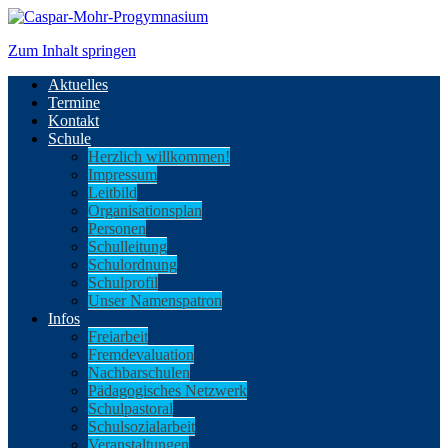
Zum Inhalt springen
Aktuelles
Termine
Kontakt
Schule
Herzlich willkommen!
Impressum
Leitbild
Organisationsplan
Personen
Schulleitung
Schulordnung
Schulprofil
Unser Namenspatron
Infos
Freiarbeit
Fremdevaluation
Nachbarschulen
Pädagogisches Netzwerk
Schulpastoral
Schulsozialarbeit
Veranstaltungen