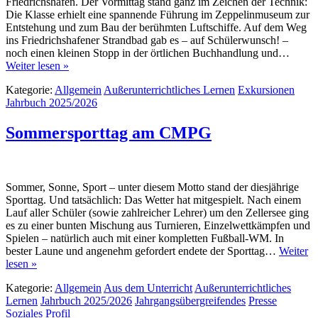
Friedrichshafen. Der Vormittag stand ganz im Zeichen der Technik:
Die Klasse erhielt eine spannende Führung im Zeppelinmuseum zur
Entstehung und zum Bau der berühmten Luftschiffe. Auf dem Weg
ins Friedrichshafener Strandbad gab es – auf Schülerwunsch! –
noch einen kleinen Stopp in der örtlichen Buchhandlung und…
Weiter lesen »
Kategorie:
Allgemein
Außerunterrichtliches Lernen
Exkursionen
Jahrbuch 2025/2026
Sommersporttag am CMPG
Sommer, Sonne, Sport – unter diesem Motto stand der diesjährige
Sporttag. Und tatsächlich: Das Wetter hat mitgespielt. Nach einem
Lauf aller Schüler (sowie zahlreicher Lehrer) um den Zellersee ging
es zu einer bunten Mischung aus Turnieren, Einzelwettkämpfen und
Spielen – natürlich auch mit einer kompletten Fußball-WM. In
bester Laune und angenehm gefordert endete der Sporttag…
Weiter
lesen »
Kategorie:
Allgemein
Aus dem Unterricht
Außerunterrichtliches
Lernen
Jahrbuch 2025/2026
Jahrgangsübergreifendes
Presse
Soziales Profil