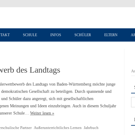
Zum Inhalt springen
TAKT
SCHULE
INFOS
SCHÜLER
ELTERN
A
werb des Landtags
An
lerwettbewerb des Landtags von Baden-Württemberg möchte junge
r demokratischen Gesellschaft zu beteiligen. Durch spannende und
und Schüler dazu angeregt, sich mit gesellschaftlichen
Su
igenen Meinungen und Ideen einzubringen. Auch in diesem Schuljahr
na
r unserer Schule…
Weiter lesen »
rschulische Partner
Außerunterrichtliches Lernen
Jahrbuch