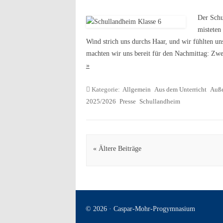
Der Schu
misteten
Wind strich uns durchs Haar, und wir fühlten un
machten wir uns bereit für den Nachmittag: Zw
»
Kategorie:
Allgemein
Aus dem Unterricht
Auße
2025/2026
Presse
Schullandheim
Artikel Navigation
« Ältere Beiträge
© 2026 · Caspar-Mohr-Progymnasium