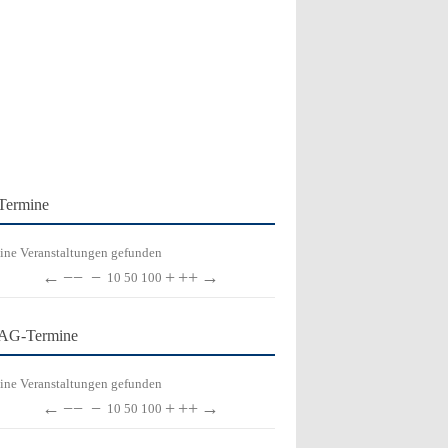
Termine
ine Veranstaltungen gefunden
←
−−
−
+
++
→
10
50
100
AG-Termine
ine Veranstaltungen gefunden
←
−−
−
+
++
→
10
50
100