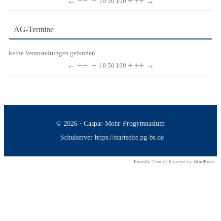
←
−−
−
+
++
→
10
50
100
AG-Termine
keine Veranstaltungen gefunden
←
−−
−
+
++
→
10
50
100
© 2026 · Caspar-Mohr-Progymnasium
Schulserver https://startseite.pg-bs.de
Forestly
Theme | Powered by
WordPress