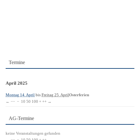
Termine
April 2025
Montag 14. April
bis
Freitag 25. April
Osterferien
←
−−
−
10
50
100
+
++
→
AG-Termine
keine Veranstaltungen gefunden
←
−−
−
10
50
100
+
++
→