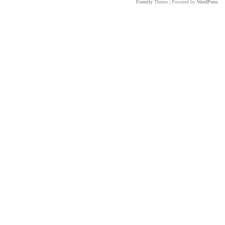
Forestly
Theme | Powered by
WordPress