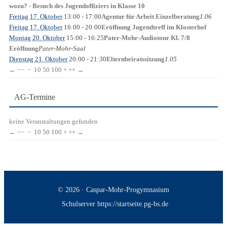
wozu? - Besuch des Jugendoffiziers in Klasse 10
Freitag 17. Oktober
13:00
- 17:00
1.06
Agentur für Arbeit Einzelberatung
Freitag 17. Oktober
16:00
- 20:00
Eröffnung Jugendtreff im Klosterhof
Montag 20. Oktober
15:00
- 16:25
Pater-Mohr-Audiotour Kl. 7/8
Pater-Mohr-Saal
Eröffnung
Dienstag 21. Oktober
20:00
- 21:30
1.05
Elternbeiratssitzung
←
−−
−
10
50
100
+
++
→
AG-Termine
keine Veranstaltungen gefunden
←
−−
−
10
50
100
+
++
→
© 2026 · Caspar-Mohr-Progymnasium
Schulserver https://startseite.pg-bs.de