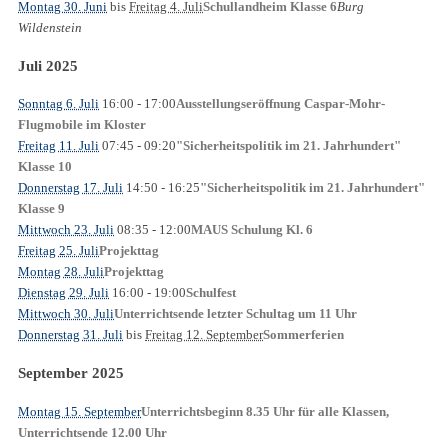
Montag 30. Juni
bis
Freitag 4. Juli
Burg
Schullandheim Klasse 6
Wildenstein
Juli 2025
Sonntag 6. Juli
16:00
- 17:00
Ausstellungseröffnung Caspar-Mohr-
Flugmobile im Kloster
Freitag 11. Juli
07:45
- 09:20
"Sicherheitspolitik im 21. Jahrhundert"
Klasse 10
Donnerstag 17. Juli
14:50
- 16:25
"Sicherheitspolitik im 21. Jahrhundert"
Klasse 9
Mittwoch 23. Juli
08:35
- 12:00
MAUS Schulung Kl. 6
Freitag 25. Juli
Projekttag
Montag 28. Juli
Projekttag
Dienstag 29. Juli
16:00
- 19:00
Schulfest
Mittwoch 30. Juli
Unterrichtsende letzter Schultag um 11 Uhr
Donnerstag 31. Juli
bis
Freitag 12. September
Sommerferien
September 2025
Montag 15. September
Unterrichtsbeginn 8.35 Uhr für alle Klassen,
Unterrichtsende 12.00 Uhr