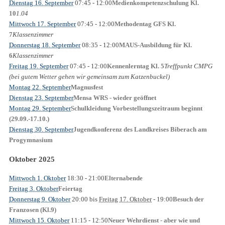
Dienstag 16. September
07:45
- 12:00
Medienkompetenzschulung Kl.
1.04
10
Mittwoch 17. September
07:45
- 12:00
Methodentag GFS Kl.
Klassenzimmer
7
Donnerstag 18. September
08:35
- 12:00
MAUS-Ausbildung für Kl.
Klassenzimmer
6
Freitag 19. September
07:45
- 12:00
Treffpunkt CMPG
Kennenlerntag Kl. 5
(bei gutem Wetter gehen wir gemeinsam zum Katzenbuckel)
Montag 22. September
Magnusfest
Dienstag 23. September
Mensa WRS - wieder geöffnet
Montag 29. September
Schulkleidung Vorbestellungszeitraum beginnt
(29.09.-17.10.)
Dienstag 30. September
Jugendkonferenz des Landkreises Biberach am
Progymnasium
Oktober 2025
Mittwoch 1. Oktober
18:30
- 21:00
Elternabende
Freitag 3. Oktober
Feiertag
Donnerstag 9. Oktober
20:00
bis
Freitag 17. Oktober
- 19:00
Besuch der
Franzosen (Kl.9)
Mittwoch 15. Oktober
11:15
- 12:50
Neuer Wehrdienst - aber wie und