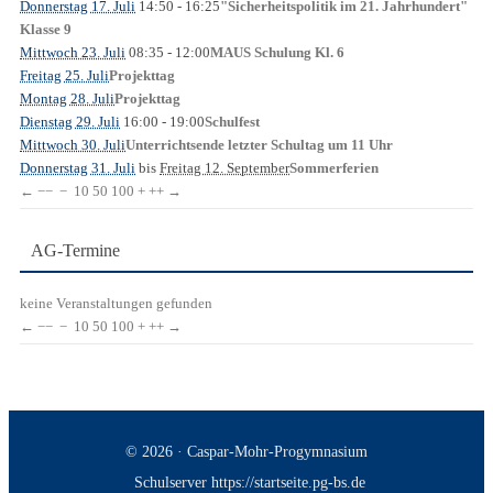
Donnerstag 17. Juli
14:50
- 16:25
"Sicherheitspolitik im 21. Jahrhundert"
Klasse 9
Mittwoch 23. Juli
08:35
- 12:00
MAUS Schulung Kl. 6
Freitag 25. Juli
Projekttag
Montag 28. Juli
Projekttag
Dienstag 29. Juli
16:00
- 19:00
Schulfest
Mittwoch 30. Juli
Unterrichtsende letzter Schultag um 11 Uhr
Donnerstag 31. Juli
bis
Freitag 12. September
Sommerferien
←
−−
−
10
50
100
+
++
→
AG-Termine
keine Veranstaltungen gefunden
←
−−
−
10
50
100
+
++
→
© 2026 · Caspar-Mohr-Progymnasium
Schulserver https://startseite.pg-bs.de