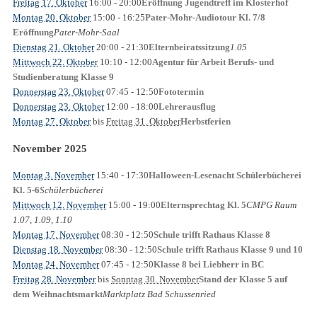
Freitag 17. Oktober
16:00
- 20:00
Eröffnung Jugendtreff im Klosterhof
Montag 20. Oktober
15:00
- 16:25
Pater-Mohr-Audiotour Kl. 7/8
Pater-Mohr-Saal
Eröffnung
Dienstag 21. Oktober
20:00
- 21:30
1.05
Elternbeiratssitzung
Mittwoch 22. Oktober
10:10
- 12:00
Agentur für Arbeit Berufs- und
Studienberatung Klasse 9
Donnerstag 23. Oktober
07:45
- 12:50
Fototermin
Donnerstag 23. Oktober
12:00
- 18:00
Lehrerausflug
Montag 27. Oktober
bis
Freitag 31. Oktober
Herbstferien
November 2025
Montag 3. November
15:40
- 17:30
Halloween-Lesenacht Schülerbücherei
Schülerbücherei
Kl. 5-6
Mittwoch 12. November
15:00
- 19:00
CMPG Raum
Elternsprechtag Kl. 5
1.07, 1.09, 1.10
Montag 17. November
08:30
- 12:50
Schule trifft Rathaus Klasse 8
Dienstag 18. November
08:30
- 12:50
Schule trifft Rathaus Klasse 9 und 10
Montag 24. November
07:45
- 12:50
Klasse 8 bei Liebherr in BC
Freitag 28. November
bis
Sonntag 30. November
Stand der Klasse 5 auf
Marktplatz Bad Schussenried
dem Weihnachtsmarkt