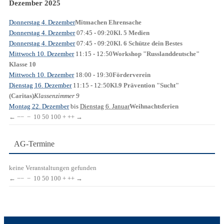
Dezember 2025
Donnerstag 4. Dezember
Mitmachen Ehrensache
Donnerstag 4. Dezember
07:45
- 09:20
Kl. 5 Medien
Donnerstag 4. Dezember
07:45
- 09:20
Kl. 6 Schütze dein Bestes
Mittwoch 10. Dezember
11:15
- 12:50
Workshop "Russlanddeutsche"
Klasse 10
Mittwoch 10. Dezember
18:00
- 19:30
Förderverein
Dienstag 16. Dezember
11:15
- 12:50
Kl.9 Prävention "Sucht"
Klassenzimmer 9
(Caritas)
Montag 22. Dezember
bis
Dienstag 6. Januar
Weihnachtsferien
←
−−
−
10
50
100
+
++
→
AG-Termine
keine Veranstaltungen gefunden
←
−−
−
10
50
100
+
++
→