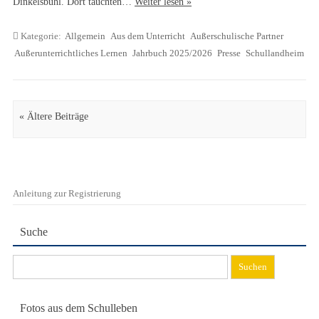
Dinkelsbühl. Dort tauchten…
Weiter lesen »
Kategorie:
Allgemein
Aus dem Unterricht
Außerschulische Partner
Außerunterrichtliches Lernen
Jahrbuch 2025/2026
Presse
Schullandheim
Artikel Navigation
« Ältere Beiträge
Anleitung zur Registrierung
Suche
Suchen
nach:
Fotos aus dem Schulleben