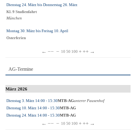
Dienstag 24. März
bis
Donnerstag 26. März
Kl. 9 Studienfahrt
München
Montag 30. März
bis
Freitag 10. April
Osterferien
←
−−
−
+
++
→
10
50
100
AG-Termine
März 2026
Dienstag 3. März
14:00
- 15:30
MTB-AG
unterer Pausenhof
Dienstag 10. März
14:00
- 15:30
MTB-AG
Dienstag 24. März
14:00
- 15:30
MTB-AG
←
−−
−
+
++
→
10
50
100