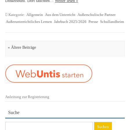
Dinkelsbühl. Dort tauchten…
Weiter lesen »
Kategorie:
Allgemein
Aus dem Unterricht
Außerschulische Partner
Außerunterrichtliches Lernen
Jahrbuch 2025/2026
Presse
Schullandheim
Artikel Navigation
« Ältere Beiträge
Anleitung zur Registrierung
Suche
Suchen