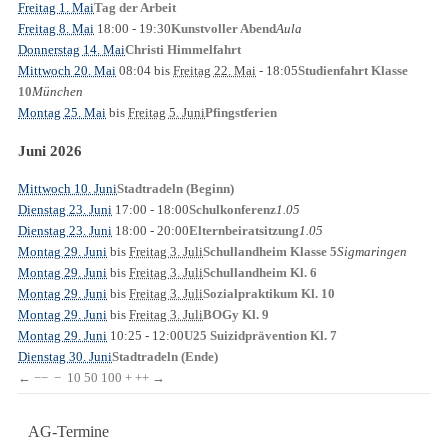
Freitag 1. Mai
Tag der Arbeit
Freitag 8. Mai
18:00
- 19:30
Aula
Kunstvoller Abend
Donnerstag 14. Mai
Christi Himmelfahrt
Mittwoch 20. Mai
08:04
bis
Freitag 22. Mai
- 18:05
Studienfahrt Klasse
München
10
Montag 25. Mai
bis
Freitag 5. Juni
Pfingstferien
Juni 2026
Mittwoch 10. Juni
Stadtradeln (Beginn)
Dienstag 23. Juni
17:00
- 18:00
1.05
Schulkonferenz
Dienstag 23. Juni
18:00
- 20:00
1.05
Elternbeiratsitzung
Montag 29. Juni
bis
Freitag 3. Juli
Sigmaringen
Schullandheim Klasse 5
Montag 29. Juni
bis
Freitag 3. Juli
Schullandheim Kl. 6
Montag 29. Juni
bis
Freitag 3. Juli
Sozialpraktikum Kl. 10
Montag 29. Juni
bis
Freitag 3. Juli
BOGy Kl. 9
Montag 29. Juni
10:25
- 12:00
U25 Suizidprävention Kl. 7
Dienstag 30. Juni
Stadtradeln (Ende)
←
−−
−
10
50
100
+
++
→
AG-Termine