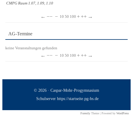
CMPG Raum 1.07, 1.09, 1.10
←
−−
−
+
++
→
10
50
100
AG-Termine
keine Veranstaltungen gefunden
←
−−
−
+
++
→
10
50
100
© 2026 · Caspar-Mohr-Progymnasium
Schulserver https://startseite.pg-bs.de
Forestly
Theme | Powered by
WordPress