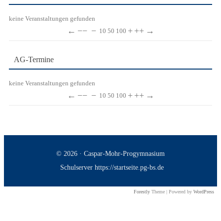
keine Veranstaltungen gefunden
←
−−
−
+
++
→
10
50
100
AG-Termine
keine Veranstaltungen gefunden
←
−−
−
+
++
→
10
50
100
© 2026 · Caspar-Mohr-Progymnasium
Schulserver https://startseite.pg-bs.de
Forestly
Theme | Powered by
WordPress