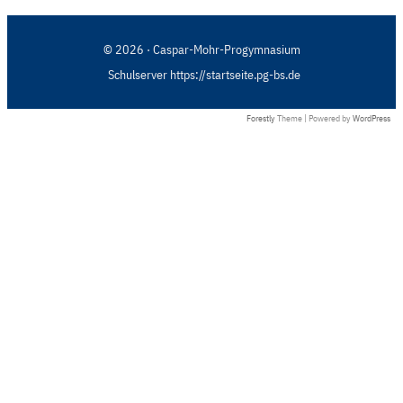
© 2026 · Caspar-Mohr-Progymnasium
Schulserver https://startseite.pg-bs.de
Forestly
Theme | Powered by
WordPress