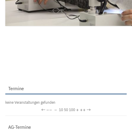
Termine
keine Veranstaltungen gefunden
←
−−
−
+
++
→
10
50
100
AG-Termine