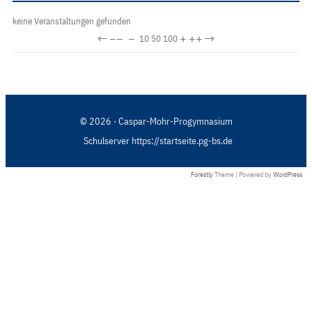
keine Veranstaltungen gefunden
←
−−
−
+
++
→
10
50
100
© 2026 · Caspar-Mohr-Progymnasium
Schulserver https://startseite.pg-bs.de
Forestly
Theme | Powered by
WordPress