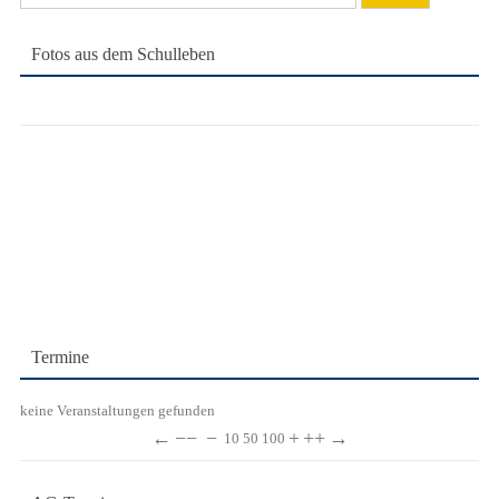
nach:
Fotos aus dem Schulleben
Termine
keine Veranstaltungen gefunden
←
−−
−
+
++
→
10
50
100