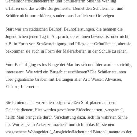
Gemeinschaftskundelehrerin und Schulleiterin Susanne Wehling
erfahren und das wollte Bürgermeister Deinet den Schülerinnen und
Schüler nicht nur erklären, sondern anschaulich vor Ort zeigen.
Start war am städtischen Bauhof. Bauhofleistungen, die nehmen die
Jugendlichen jeden Tag in Anspruch, ob es ihnen bewusst ist oder nicht,
z.B. in Form von Straßenreinigung und Pflege der Grünflächen, aber sie
bekommen sie auch in Form der Malerarbeiten in der Schule zu sehen.
Vom Bauhof ging es ins Baugebiet Martinsesch und hier wurde es richtig
interessant. Wie wird ein Baugebiet erschlossen? Die Schüler staunten
über gigantische Gräben mit Leitungen aller Art: Wasser, Abwasser,
Elektro, Internet…
Sie lernten dann, wozu die riesigen weißen Stoffplanen auf dem
Gelände dienen: Hier werden geschützte Eidechsenarten „vergrämt“,
heißt: Man bringt sie durch Verschattung dazu, sich im wahrsten Sinne
des Wortes „vom Acker zu machen“ und sich in das für sie neu
vorgesehene Wohngebiet („Ausgleichsflächen und Biotop“, nannte es der