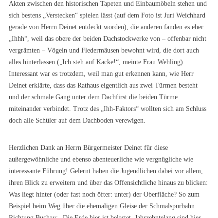
Akten zwischen den historischen Tapeten und Einbaumöbeln stehen und
sich bestens „Verstecken“ spielen lässt (auf dem Foto ist Juri Weichhard
gerade von Herrn Deinet entdeckt worden), die anderen fanden es eher
„Ihhh“, weil das obere der beiden Dachstockwerke von – offenbar nicht
vergrämten – Vögeln und Fledermäusen bewohnt wird, die dort auch
alles hinterlassen („Ich steh auf Kacke!“, meinte Frau Wehling).
Interessant war es trotzdem, weil man gut erkennen kann, wie Herr
Deinet erklärte, dass das Rathaus eigentlich aus zwei Türmen besteht
und der schmale Gang unter dem Dachfirst die beiden Türme
miteinander verbindet. Trotz des „Ihh-Faktors“ wollten sich am Schluss
doch alle Schüler auf dem Dachboden verewigen.
Herzlichen Dank an Herrn Bürgermeister Deinet für diese
außergewöhnliche und ebenso abenteuerliche wie vergnügliche wie
interessante Führung! Gelernt haben die Jugendlichen dabei vor allem,
ihren Blick zu erweitern und über das Offensichtliche hinaus zu blicken:
Was liegt hinter (oder fast noch öfter: unter) der Oberfläche? So zum
Beispiel beim Weg über die ehemaligen Gleise der Schmalspurbahn
Richtung Buchau: „Die Erde hier ist belastet. Jahrzehntelang sind hier