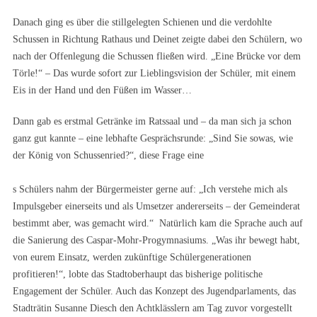
Danach ging es über die stillgelegten Schienen und die verdohlte
Schussen in Richtung Rathaus und Deinet zeigte dabei den Schülern, wo
nach der Offenlegung die Schussen fließen wird. „Eine Brücke vor dem
Törle!“ – Das wurde sofort zur Lieblingsvision der Schüler, mit einem
Eis in der Hand und den Füßen im Wasser…
Dann gab es erstmal Getränke im Ratssaal und – da man sich ja schon
ganz gut kannte – eine lebhafte Gesprächsrunde: „Sind Sie sowas, wie
der König von Schussenried?“, diese Frage eine
s Schülers nahm der Bürgermeister gerne auf: „Ich verstehe mich als
Impulsgeber einerseits und als Umsetzer andererseits – der Gemeinderat
bestimmt aber, was gemacht wird.“ Natürlich kam die Sprache auch auf
die Sanierung des Caspar-Mohr-Progymnasiums. „Was ihr bewegt habt,
von eurem Einsatz, werden zukünftige Schülergenerationen
profitieren!“, lobte das Stadtoberhaupt das bisherige politische
Engagement der Schüler. Auch das Konzept des Jugendparlaments, das
Stadträtin Susanne Diesch den Achtklässlern am Tag zuvor vorgestellt