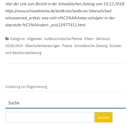
Hier der Link zum Bericht in der Schwäbischen Zeitung vom 10.12.2018
:
https://www.schwaebische.de/landkreis/landkreis-biberach/bad-
schussenried_artikel,-was-sich-n%C3%A4chstes-schuljahr-in-der-
oberstufe-%C3%A4ndert-_arid,10977411.html
Kategorie:
Allgemein
Außerschulische Partner
Eltern
Jahrbuch
2018/2019
Oberstufenberatungen
Presse
Schwäbische Zeitung
Studien-
und Berufsorientierung
Anleitung zur Registrierung
Suche
Suchen
nach: