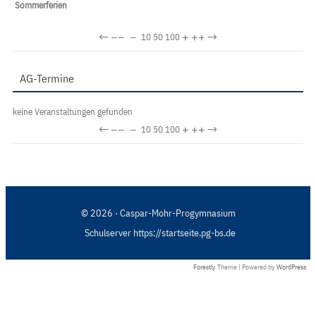
Sommerferien
←
−−
−
+
++
→
10
50
100
AG-Termine
keine Veranstaltungen gefunden
←
−−
−
+
++
→
10
50
100
© 2026 · Caspar-Mohr-Progymnasium
Schulserver https://startseite.pg-bs.de
Forestly
Theme | Powered by
WordPress