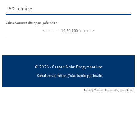
AG-Termine
keine Veranstaltungen gefunden
←
−−
−
+
++
→
10
50
100
© 2026 · Caspar-Mohr-Progymnasium
Schulserver https://startseite.pg-bs.de
Forestly
Theme | Powered by
WordPress