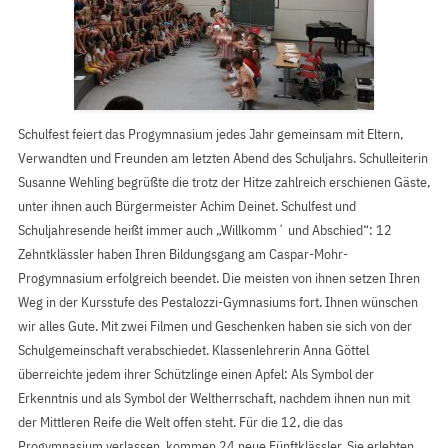
Schulfest feiert das Progymnasium jedes Jahr gemeinsam mit Eltern,
Verwandten und Freunden am letzten Abend des Schuljahrs. Schulleiterin
Susanne Wehling begrüßte die trotz der Hitze zahlreich erschienen Gäste,
unter ihnen auch Bürgermeister Achim Deinet. Schulfest und
Schuljahresende heißt immer auch „Willkomm´ und Abschied“: 12
Zehntklässler haben Ihren Bildungsgang am Caspar-Mohr-
Progymnasium erfolgreich beendet. Die meisten von ihnen setzen Ihren
Weg in der Kursstufe des Pestalozzi-Gymnasiums fort. Ihnen wünschen
wir alles Gute. Mit zwei Filmen und Geschenken haben sie sich von der
Schulgemeinschaft verabschiedet. Klassenlehrerin Anna Göttel
überreichte jedem ihrer Schützlinge einen Apfel: Als Symbol der
Erkenntnis und als Symbol der Weltherrschaft, nachdem ihnen nun mit
der Mittleren Reife die Welt offen steht. Für die 12, die das
Progymnasium verlassen, kommen 24 neue Fünftklässler. Sie erlebten