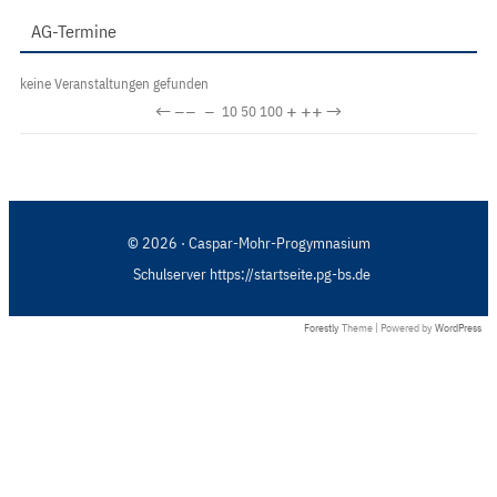
AG-Termine
keine Veranstaltungen gefunden
←
−−
−
+
++
→
10
50
100
© 2026 · Caspar-Mohr-Progymnasium
Schulserver https://startseite.pg-bs.de
Forestly
Theme | Powered by
WordPress