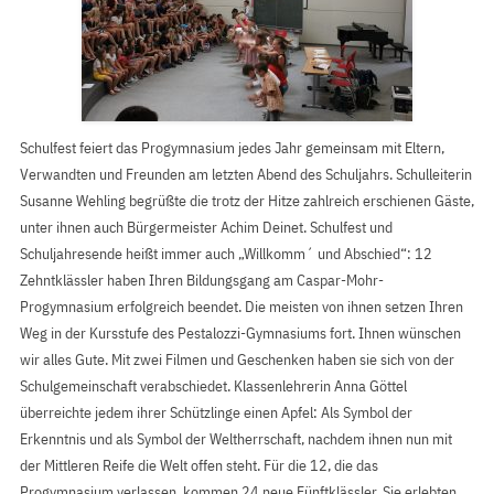
Schulfest feiert das Progymnasium jedes Jahr gemeinsam mit Eltern,
Verwandten und Freunden am letzten Abend des Schuljahrs. Schulleiterin
Susanne Wehling begrüßte die trotz der Hitze zahlreich erschienen Gäste,
unter ihnen auch Bürgermeister Achim Deinet. Schulfest und
Schuljahresende heißt immer auch „Willkomm´ und Abschied“: 12
Zehntklässler haben Ihren Bildungsgang am Caspar-Mohr-
Progymnasium erfolgreich beendet. Die meisten von ihnen setzen Ihren
Weg in der Kursstufe des Pestalozzi-Gymnasiums fort. Ihnen wünschen
wir alles Gute. Mit zwei Filmen und Geschenken haben sie sich von der
Schulgemeinschaft verabschiedet. Klassenlehrerin Anna Göttel
überreichte jedem ihrer Schützlinge einen Apfel: Als Symbol der
Erkenntnis und als Symbol der Weltherrschaft, nachdem ihnen nun mit
der Mittleren Reife die Welt offen steht. Für die 12, die das
Progymnasium verlassen, kommen 24 neue Fünftklässler. Sie erlebten