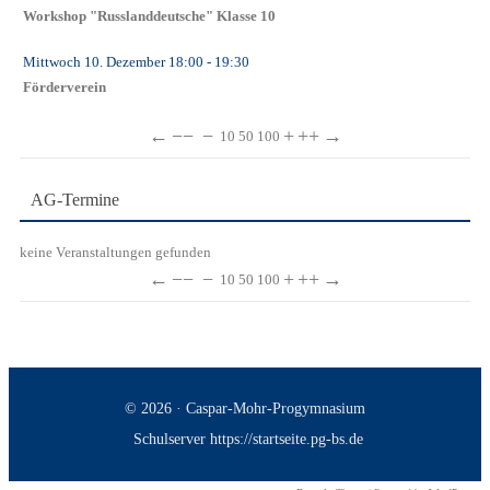
Workshop "Russlanddeutsche" Klasse 10
Mittwoch 10. Dezember
18:00
- 19:30
Förderverein
←
−−
−
+
++
→
10
50
100
AG-Termine
keine Veranstaltungen gefunden
←
−−
−
+
++
→
10
50
100
© 2026 · Caspar-Mohr-Progymnasium
Schulserver https://startseite.pg-bs.de