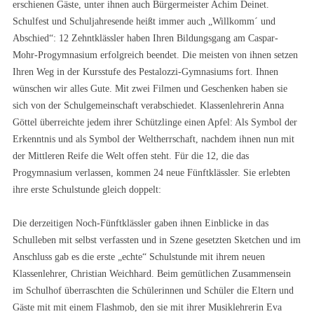
erschienen Gäste, unter ihnen auch Bürgermeister Achim Deinet.
Schulfest und Schuljahresende heißt immer auch „Willkomm´ und
Abschied“: 12 Zehntklässler haben Ihren Bildungsgang am Caspar-
Mohr-Progymnasium erfolgreich beendet. Die meisten von ihnen setzen
Ihren Weg in der Kursstufe des Pestalozzi-Gymnasiums fort. Ihnen
wünschen wir alles Gute. Mit zwei Filmen und Geschenken haben sie
sich von der Schulgemeinschaft verabschiedet. Klassenlehrerin Anna
Göttel überreichte jedem ihrer Schützlinge einen Apfel: Als Symbol der
Erkenntnis und als Symbol der Weltherrschaft, nachdem ihnen nun mit
der Mittleren Reife die Welt offen steht. Für die 12, die das
Progymnasium verlassen, kommen 24 neue Fünftklässler. Sie erlebten
ihre erste Schulstunde gleich doppelt:
Die derzeitigen Noch-Fünftklässler gaben ihnen Einblicke in das
Schulleben mit selbst verfassten und in Szene gesetzten Sketchen und im
Anschluss gab es die erste „echte“ Schulstunde mit ihrem neuen
Klassenlehrer, Christian Weichhard. Beim gemütlichen Zusammensein
im Schulhof überraschten die Schülerinnen und Schüler die Eltern und
Gäste mit mit einem Flashmob, den sie mit ihrer Musiklehrerin Eva