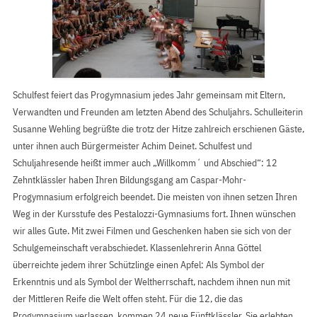
Schulfest feiert das Progymnasium jedes Jahr gemeinsam mit Eltern,
Verwandten und Freunden am letzten Abend des Schuljahrs. Schulleiterin
Susanne Wehling begrüßte die trotz der Hitze zahlreich erschienen Gäste,
unter ihnen auch Bürgermeister Achim Deinet. Schulfest und
Schuljahresende heißt immer auch „Willkomm´ und Abschied“: 12
Zehntklässler haben Ihren Bildungsgang am Caspar-Mohr-
Progymnasium erfolgreich beendet. Die meisten von ihnen setzen Ihren
Weg in der Kursstufe des Pestalozzi-Gymnasiums fort. Ihnen wünschen
wir alles Gute. Mit zwei Filmen und Geschenken haben sie sich von der
Schulgemeinschaft verabschiedet. Klassenlehrerin Anna Göttel
überreichte jedem ihrer Schützlinge einen Apfel: Als Symbol der
Erkenntnis und als Symbol der Weltherrschaft, nachdem ihnen nun mit
der Mittleren Reife die Welt offen steht. Für die 12, die das
Progymnasium verlassen, kommen 24 neue Fünftklässler. Sie erlebten