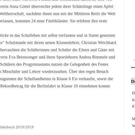
rerin Anna Göttel überreichte jedem ihrer Schützlinge einen Apfel:
eltherrschaft, nachdem ihnen nun mit der Mittleren Reife die Welt
rlassen, kommen 24 neue Fünftklässler. Sie erlebten ihre erste
icke in das Schulleben mit selbst verfassten und in Szene gesetzten
te“ Schulstunde mit ihrem neuen Klassenlehrer, Christian Weichhard.
rraschten die Schülerinnen und Schüler die Eltern und Gäste mit
hrerin Eva Beisswenger und ihren Sportlehrern Andrea Rimmele und
 Schülern des Progymnasiums nutzen die Gelegenheit des Festes
en Mitschüler und Lehrer wiederzusehen. Über den regen Besuch
 zugunsten der Schullandheims in Klasse 6 Eis verkaufte, sowie die
D
n Rekordbetrag für die Berlinfahrt in Klasse 10 einnehmen konnte.
D
K
K
M
W
Jahrbuch 2018/2019