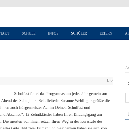
Zum Inhalt springen
TAKT
SCHULE
INFOS
SCHÜLER
ELTERN
A
An
0
Schulfest feiert das Progymnasium jedes Jahr gemeinsam
Su
 Abend des Schuljahrs. Schulleiterin Susanne Wehling begrüßte die
na
er ihnen auch Bürgermeister Achim Deinet. Schulfest und
nd Abschied“: 12 Zehntklässler haben Ihren Bildungsgang am
 Die meisten von ihnen setzen Ihren Weg in der Kursstufe des
 alles Gute. Mit zwei Filmen und Geschenken haben sie sich von