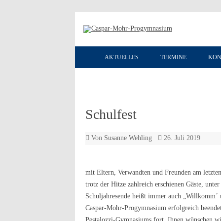
AKTUELLES
TERMINE
KON
Schulfest
Von
Susanne Wehling
26. Juli 2019
mit Eltern, Verwandten und Freunden am letzten
trotz der Hitze zahlreich erschienen Gäste, unt
Schuljahresende heißt immer auch „Willkomm´ u
Caspar-Mohr-Progymnasium erfolgreich beendet.
Pestalozzi-Gymnasiums fort. Ihnen wünschen wir