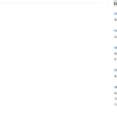
J
D
B
F
I
M
B
8
D
K
M
K
A
G