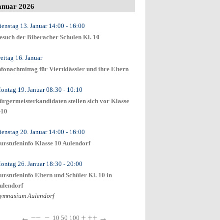
anuar 2026
ienstag 13. Januar
14:00
- 16:00
esuch der Biberacher Schulen Kl. 10
reitag 16. Januar
nfonachmittag für Viertklässler und ihre Eltern
ontag 19. Januar
08:30
- 10:10
ürgermeisterkandidaten stellen sich vor Klasse
-10
ienstag 20. Januar
14:00
- 16:00
urstufeninfo Klasse 10 Aulendorf
ontag 26. Januar
18:30
- 20:00
urstufeninfo Eltern und Schüler Kl. 10 in
ulendorf
ymnasium Aulendorf
←
−−
−
+
++
→
10
50
100