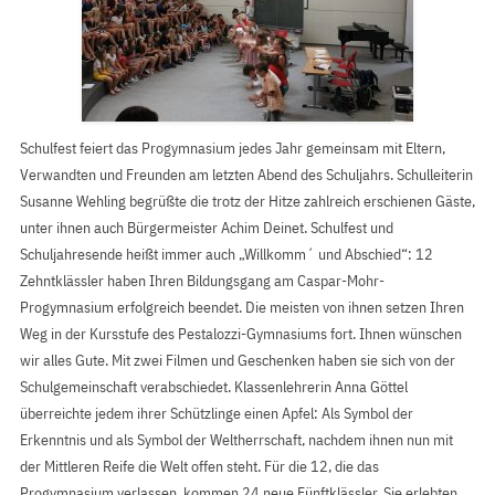
Schulfest feiert das Progymnasium jedes Jahr gemeinsam mit Eltern,
Verwandten und Freunden am letzten Abend des Schuljahrs. Schulleiterin
Susanne Wehling begrüßte die trotz der Hitze zahlreich erschienen Gäste,
unter ihnen auch Bürgermeister Achim Deinet. Schulfest und
Schuljahresende heißt immer auch „Willkomm´ und Abschied“: 12
Zehntklässler haben Ihren Bildungsgang am Caspar-Mohr-
Progymnasium erfolgreich beendet. Die meisten von ihnen setzen Ihren
Weg in der Kursstufe des Pestalozzi-Gymnasiums fort. Ihnen wünschen
wir alles Gute. Mit zwei Filmen und Geschenken haben sie sich von der
Schulgemeinschaft verabschiedet. Klassenlehrerin Anna Göttel
überreichte jedem ihrer Schützlinge einen Apfel: Als Symbol der
Erkenntnis und als Symbol der Weltherrschaft, nachdem ihnen nun mit
der Mittleren Reife die Welt offen steht. Für die 12, die das
Progymnasium verlassen, kommen 24 neue Fünftklässler. Sie erlebten