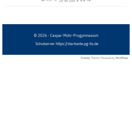
←
−−
−
+
++
→
10
50
100
© 2026 · Caspar-Mohr-Progymnasium
Schulserver https://startseite.pg-bs.de
Forestly
Theme | Powered by
WordPress