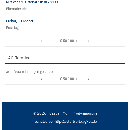
Mittwoch 1. Oktober
18:30
- 21:00
Elternabende
Freitag 3. Oktober
Feiertag
←
−−
−
+
++
→
10
50
100
AG-Termine
keine Veranstaltungen gefunden
←
−−
−
+
++
→
10
50
100
© 2026 · Caspar-Mohr-Progymnasium
Schulserver https://startseite.pg-bs.de