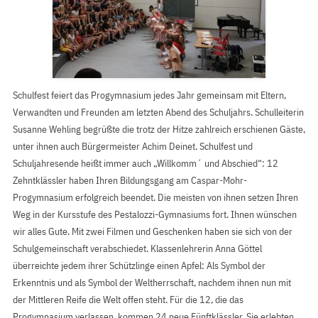
Schulfest feiert das Progymnasium jedes Jahr gemeinsam mit Eltern,
Verwandten und Freunden am letzten Abend des Schuljahrs. Schulleiterin
Susanne Wehling begrüßte die trotz der Hitze zahlreich erschienen Gäste,
unter ihnen auch Bürgermeister Achim Deinet. Schulfest und
Schuljahresende heißt immer auch „Willkomm´ und Abschied“: 12
Zehntklässler haben Ihren Bildungsgang am Caspar-Mohr-
Progymnasium erfolgreich beendet. Die meisten von ihnen setzen Ihren
Weg in der Kursstufe des Pestalozzi-Gymnasiums fort. Ihnen wünschen
wir alles Gute. Mit zwei Filmen und Geschenken haben sie sich von der
Schulgemeinschaft verabschiedet. Klassenlehrerin Anna Göttel
überreichte jedem ihrer Schützlinge einen Apfel: Als Symbol der
Erkenntnis und als Symbol der Weltherrschaft, nachdem ihnen nun mit
der Mittleren Reife die Welt offen steht. Für die 12, die das
Progymnasium verlassen, kommen 24 neue Fünftklässler. Sie erlebten