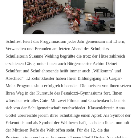
Schulfest feiert das Progymnasium jedes Jahr gemeinsam mit Eltern,
Verwandten und Freunden am letzten Abend des Schuljahrs.
Schulleiterin Susanne Wehling begrüßte die trotz der Hitze zahlreich
erschienen Gäste, unter ihnen auch Bürgermeister Achim Deinet.
Schulfest und Schuljahresende heißt immer auch „Willkomm´ und
Abschied“: 12 Zehntklässler haben Ihren Bildungsgang am Caspar-
Mohr-Progymnasium erfolgreich beendet. Die meisten von ihnen setzen
Ihren Weg in der Kursstufe des Pestalozzi-Gymnasiums fort. Ihnen
wünschen wir alles Gute. Mit zwei Filmen und Geschenken haben sie
sich von der Schulgemeinschaft verabschiedet. Klassenlehrerin Anna
Göttel überreichte jedem ihrer Schützlinge einen Apfel: Als Symbol der
Erkenntnis und als Symbol der Weltherrschaft, nachdem ihnen nun mit
der Mittleren Reife die Welt offen steht. Für die 12, die das
Progymnasium verlassen, kommen 24 neue Fünftklässler. Sie erlebten