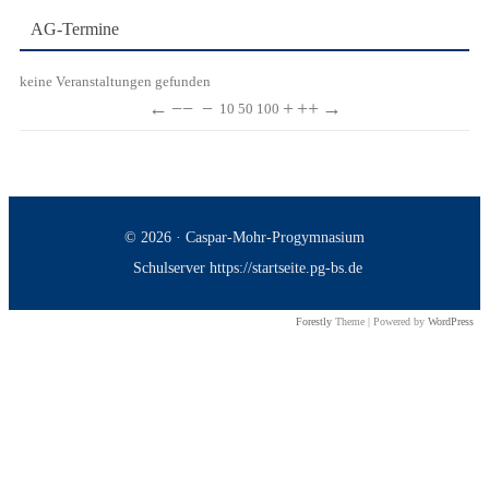
AG-Termine
keine Veranstaltungen gefunden
←
−−
−
+
++
→
10
50
100
© 2026 · Caspar-Mohr-Progymnasium
Schulserver https://startseite.pg-bs.de
Forestly
Theme | Powered by
WordPress