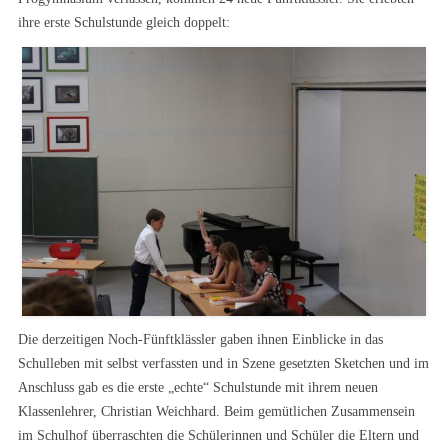
ihre erste Schulstunde gleich doppelt:
Die derzeitigen Noch-Fünftklässler gaben ihnen Einblicke in das
Schulleben mit selbst verfassten und in Szene gesetzten Sketchen und im
Anschluss gab es die erste „echte“ Schulstunde mit ihrem neuen
Klassenlehrer, Christian Weichhard. Beim gemütlichen Zusammensein
im Schulhof überraschten die Schülerinnen und Schüler die Eltern und