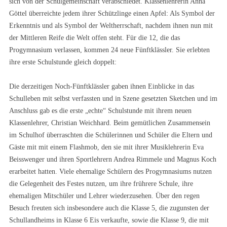
sich von der Schulgemeinschaft verabschiedet. Klassenlehrerin Anna
Göttel überreichte jedem ihrer Schützlinge einen Apfel: Als Symbol der
Erkenntnis und als Symbol der Weltherrschaft, nachdem ihnen nun mit
der Mittleren Reife die Welt offen steht. Für die 12, die das
Progymnasium verlassen, kommen 24 neue Fünftklässler. Sie erlebten
ihre erste Schulstunde gleich doppelt:
Die derzeitigen Noch-Fünftklässler gaben ihnen Einblicke in das
Schulleben mit selbst verfassten und in Szene gesetzten Sketchen und im
Anschluss gab es die erste „echte“ Schulstunde mit ihrem neuen
Klassenlehrer, Christian Weichhard. Beim gemütlichen Zusammensein
im Schulhof überraschten die Schülerinnen und Schüler die Eltern und
Gäste mit mit einem Flashmob, den sie mit ihrer Musiklehrerin Eva
Beisswenger und ihren Sportlehrern Andrea Rimmele und Magnus Koch
erarbeitet hatten. Viele ehemalige Schülern des Progymnasiums nutzen
die Gelegenheit des Festes nutzen, um ihre frührere Schule, ihre
ehemaligen Mitschüler und Lehrer wiederzusehen. Über den regen
Besuch freuten sich insbesondere auch die Klasse 5, die zugunsten der
Schullandheims in Klasse 6 Eis verkaufte, sowie die Klasse 9, die mit