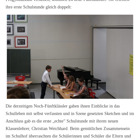
ihre erste Schulstunde gleich doppelt:
Die derzeitigen Noch-Fünftklässler gaben ihnen Einblicke in das
Schulleben mit selbst verfassten und in Szene gesetzten Sketchen und im
Anschluss gab es die erste „echte“ Schulstunde mit ihrem neuen
Klassenlehrer, Christian Weichhard. Beim gemütlichen Zusammensein
im Schulhof überraschten die Schülerinnen und Schüler die Eltern und