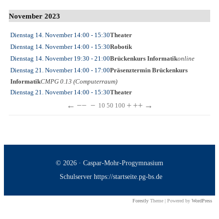
November 2023
Dienstag 14. November
14:00
- 15:30
Theater
Dienstag 14. November
14:00
- 15:30
Robotik
Dienstag 14. November
19:30
- 21:00
Brückenkurs Informatik
online
Dienstag 21. November
14:00
- 17:00
Präsenztermin Brückenkurs
Informatik
CMPG 0.13 (Computerraum)
Dienstag 21. November
14:00
- 15:30
Theater
←
−−
−
+
++
→
10
50
100
© 2026 · Caspar-Mohr-Progymnasium
Schulserver https://startseite.pg-bs.de
Forestly
Theme | Powered by
WordPress