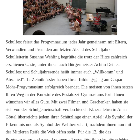
Schulfest feiert das Progymnasium jedes Jahr gemeinsam mit Eltern,
Verwandten und Freunden am letzten Abend des Schuljahrs.
Schulleiterin Susanne Wehling begrüßte die trotz der Hitze zahlreich
erschienen Gäste, unter ihnen auch Bürgermeister Achim Deinet.
Schulfest und Schuljahresende heißt immer auch „Willkomm´ und
Abschied“: 12 Zehntklässler haben Ihren Bildungsgang am Caspar-
Mohr-Progymnasium erfolgreich beendet. Die meisten von ihnen setzen
Ihren Weg in der Kursstufe des Pestalozzi-Gymnasiums fort. Ihnen
wünschen wir alles Gute. Mit zwei Filmen und Geschenken haben sie
sich von der Schulgemeinschaft verabschiedet. Klassenlehrerin Anna
Göttel überreichte jedem ihrer Schützlinge einen Apfel: Als Symbol der
Erkenntnis und als Symbol der Weltherrschaft, nachdem ihnen nun mit
der Mittleren Reife die Welt offen steht. Für die 12, die das
Progymnasium verlassen, kommen 24 neue Fünftklässler. Sie erlebten