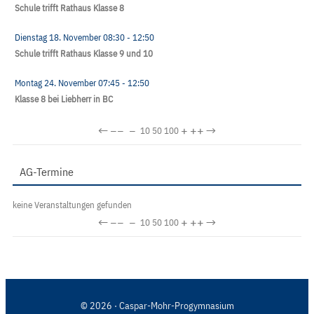
Schule trifft Rathaus Klasse 8
Dienstag 18. November
08:30
- 12:50
Schule trifft Rathaus Klasse 9 und 10
Montag 24. November
07:45
- 12:50
Klasse 8 bei Liebherr in BC
←
−−
−
+
++
→
10
50
100
AG-Termine
keine Veranstaltungen gefunden
←
−−
−
+
++
→
10
50
100
© 2026 · Caspar-Mohr-Progymnasium