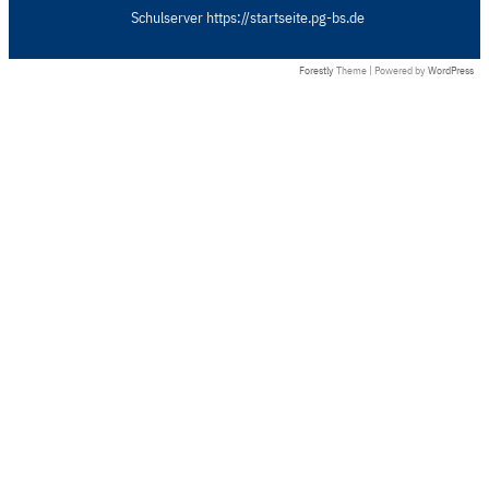
Schulserver https://startseite.pg-bs.de
Forestly
Theme | Powered by
WordPress