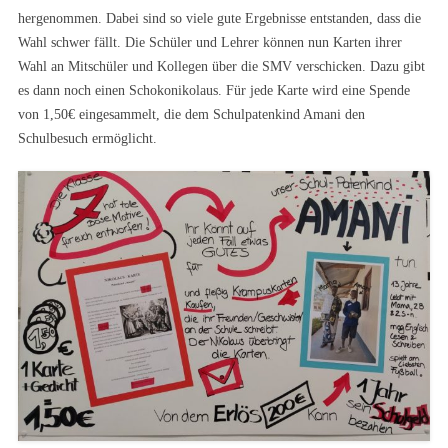
hergenommen. Dabei sind so viele gute Ergebnisse entstanden, dass die
Wahl schwer fällt. Die Schüler und Lehrer können nun Karten ihrer
Wahl an Mitschüler und Kollegen über die SMV verschicken. Dazu gibt
es dann noch einen Schokonikolaus. Für jede Karte wird eine Spende
von 1,50€ eingesammelt, die dem Schulpatenkind Amani den
Schulbesuch ermöglicht.