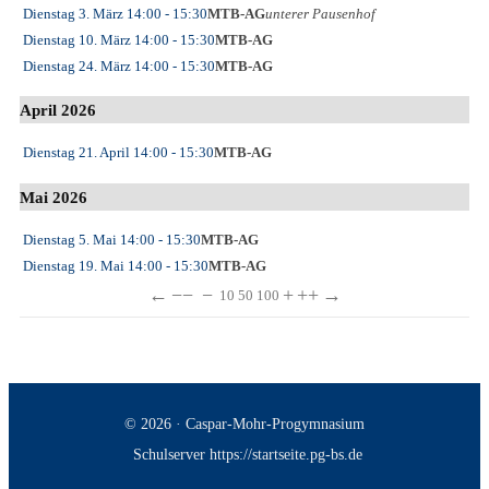
Dienstag 3. März
14:00
- 15:30
MTB-AG
unterer Pausenhof
Dienstag 10. März
14:00
- 15:30
MTB-AG
Dienstag 24. März
14:00
- 15:30
MTB-AG
April 2026
Dienstag 21. April
14:00
- 15:30
MTB-AG
Mai 2026
Dienstag 5. Mai
14:00
- 15:30
MTB-AG
Dienstag 19. Mai
14:00
- 15:30
MTB-AG
←
−−
−
+
++
→
10
50
100
© 2026 · Caspar-Mohr-Progymnasium
Schulserver https://startseite.pg-bs.de