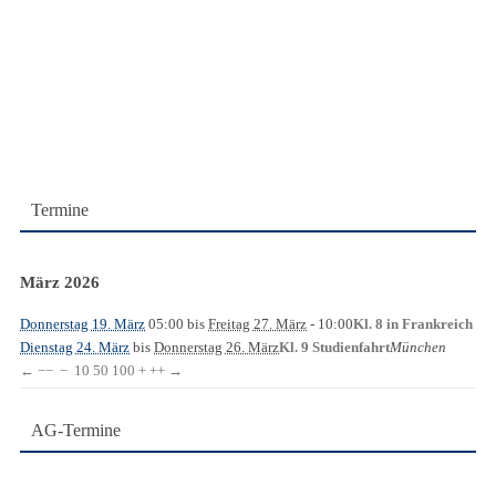
Termine
März 2026
Donnerstag 19. März
05:00
bis
Freitag 27. März
- 10:00
Kl. 8 in Frankreich
Dienstag 24. März
bis
Donnerstag 26. März
München
Kl. 9 Studienfahrt
←
−−
−
10
50
100
+
++
→
AG-Termine