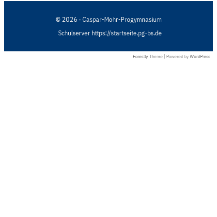
© 2026 · Caspar-Mohr-Progymnasium
Schulserver https://startseite.pg-bs.de
Forestly
Theme | Powered by
WordPress