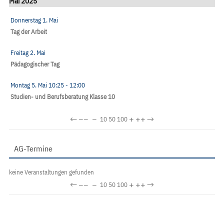
Mai 2025
Donnerstag 1. Mai
Tag der Arbeit
Freitag 2. Mai
Pädagogischer Tag
Montag 5. Mai
10:25
- 12:00
Studien- und Berufsberatung Klasse 10
←
−−
−
+
++
→
10
50
100
AG-Termine
keine Veranstaltungen gefunden
←
−−
−
+
++
→
10
50
100