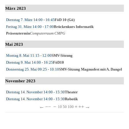
März 2023
Dienstag 7. März
14:00
- 16:45
FöD 10 (Gö)
Freitag 31. März
14:00
- 17:00
Brückenkurs Informatik
Präsenztermin
Computerraum CMPG
Mai 2023
Montag 8. Mai
11:15
- 12:00
SMV-Sitzung
Dienstag 9. Mai
14:00
- 16:25
FöD10
Donnerstag 25. Mai
09:25
- 10:10
SMV-Sitzung Magnusfest mit A. Dangel
November 2023
Dienstag 14. November
14:00
- 15:30
Theater
Dienstag 14. November
14:00
- 15:30
Robotik
←
−−
−
+
++
→
10
50
100