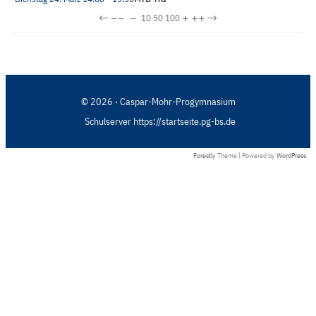
←
−−
−
+
++
→
10
50
100
© 2026 · Caspar-Mohr-Progymnasium
Schulserver https://startseite.pg-bs.de
Forestly
Theme | Powered by
WordPress