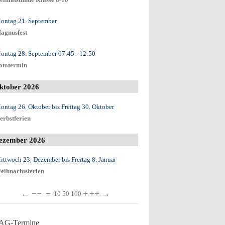
eimatstunde Klasse 8-10
ontag 21. September
agnusfest
ontag 28. September
07:45
- 12:50
ototermin
ktober 2026
ontag 26. Oktober
bis
Freitag 30. Oktober
erbstferien
ezember 2026
ittwoch 23. Dezember
bis
Freitag 8. Januar
eihnachtsferien
←
−−
−
+
++
→
10
50
100
AG-Termine