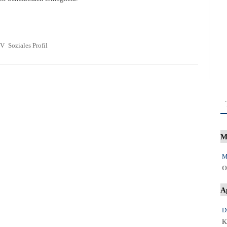
V
Soziales Profil
M
M
O
A
D
K