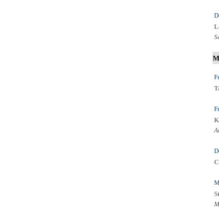
D
L
S
M
F
T
F
K
A
D
C
M
S
M