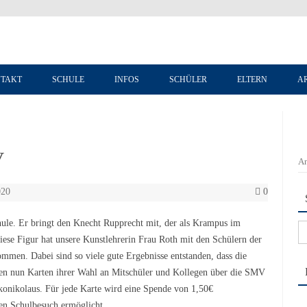
Zum Inhalt springen
TAKT
SCHULE
INFOS
SCHÜLER
ELTERN
A
V
An
020
0
le. Er bringt den Knecht Rupprecht mit, der als Krampus im
Su
se Figur hat unsere Kunstlehrerin Frau Roth mit den Schülern der
na
ommen. Dabei sind so viele gute Ergebnisse entstanden, dass die
nen nun Karten ihrer Wahl an Mitschüler und Kollegen über die SMV
konikolaus. Für jede Karte wird eine Spende von 1,50€
en Schulbesuch ermöglicht.