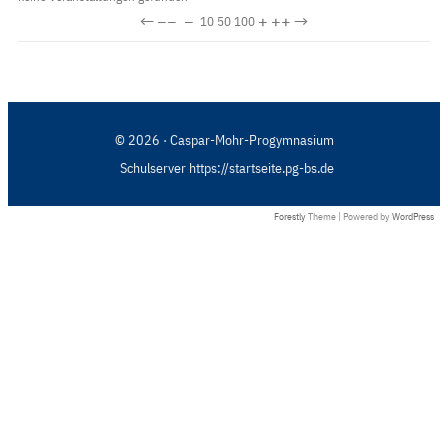
←
−−
−
+
++
→
10
50
100
© 2026 · Caspar-Mohr-Progymnasium
Schulserver https://startseite.pg-bs.de
Forestly
Theme | Powered by
WordPress