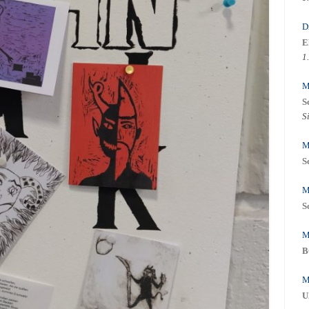
D
E
1
M
S
S
M
S
M
S
M
B
M
U