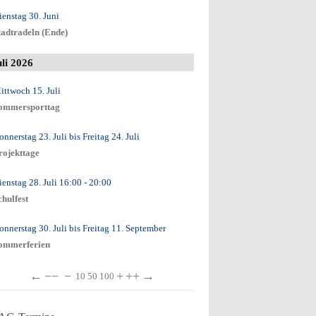
ienstag 30. Juni
tadtradeln (Ende)
uli 2026
ittwoch 15. Juli
ommersporttag
onnerstag 23. Juli
bis
Freitag 24. Juli
rojekttage
ienstag 28. Juli
16:00
- 20:00
chulfest
onnerstag 30. Juli
bis
Freitag 11. September
ommerferien
←
−−
−
+
++
→
10
50
100