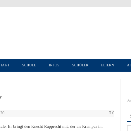
Zum Inhalt springen
TAKT
SCHULE
INFOS
SCHÜLER
ELTERN
A
V
An
020
0
le. Er bringt den Knecht Rupprecht mit, der als Krampus im
Su