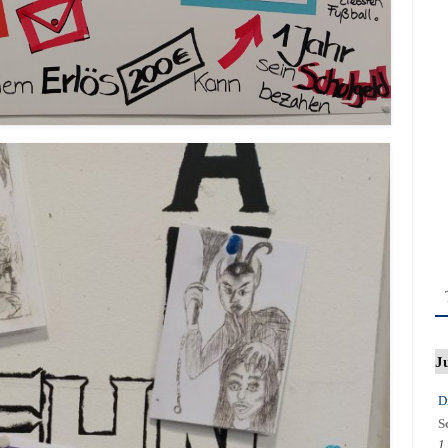
J
D
S
1