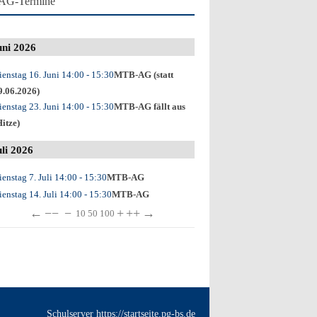
AG-Termine
uni 2026
ienstag 16. Juni
14:00
- 15:30
MTB-AG (statt
9.06.2026)
ienstag 23. Juni
14:00
- 15:30
MTB-AG fällt aus
Hitze)
uli 2026
ienstag 7. Juli
14:00
- 15:30
MTB-AG
ienstag 14. Juli
14:00
- 15:30
MTB-AG
←
−−
−
+
++
→
10
50
100
Schulserver https://startseite.pg-bs.de