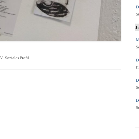
D
S
J
M
S
V
Soziales Profil
D
P
D
S
D
S