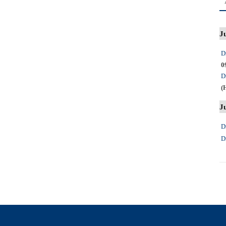
J
D
0
D
(
J
D
D