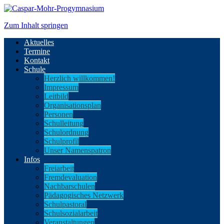
Zum Inhalt springen
Aktuelles
Termine
Kontakt
Schule
Herzlich willkommen!
Impressum
Leitbild
Organisationsplan
Personen
Schulleitung
Schulordnung
Schulprofil
Unser Namenspatron
Infos
Freiarbeit
Fremdevaluation
Nachbarschulen
Pädagogisches Netzwerk
Schulpastoral
Schulsozialarbeit
Veranstaltungen