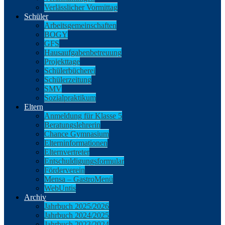
Verlässlicher Vormittag
Schüler
Arbeitsgemeinschaften
BOGY
GFS
Hausaufgabenbetreuung
Projekttage
Schülerbücherei
Schülerzeitung
SMV
Sozialpraktikum
Eltern
Anmeldung für Klasse 5
Beratungslehrerin
Chance Gymnasium
Elterninformationen
Elternvertreter
Entschuldigungsformular
Förderverein
Mensa – GastroMenü
WebUntis
Archiv
Jahrbuch 2025/2026
Jahrbuch 2024/2025
Jahrbuch 2023/2024