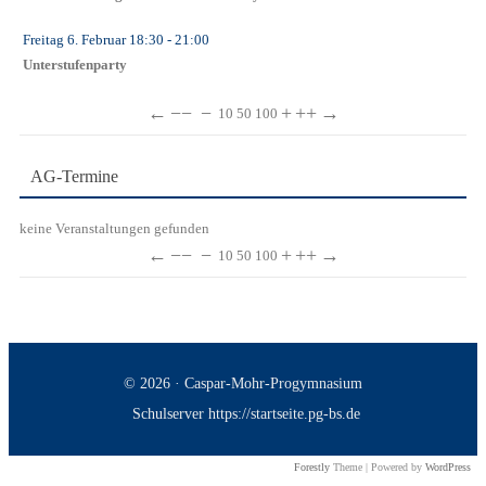
Freitag 6. Februar
18:30
- 21:00
Unterstufenparty
←
−−
−
+
++
→
10
50
100
AG-Termine
keine Veranstaltungen gefunden
←
−−
−
+
++
→
10
50
100
© 2026 · Caspar-Mohr-Progymnasium
Schulserver https://startseite.pg-bs.de
Forestly
Theme | Powered by
WordPress