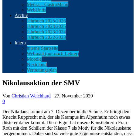
Mensa – GastroMenü
WebUntis
Archiv
Jahrbuch 2025/2026
Jahrbuch 2024/2025
Jahrbuch 2023/2024
Jahrbuch 2022/2023
Intern
interne Startseite
Webmail (nur noch Lehrer)
Moodle
Nextcloud
Vertretungsplan
Nikolausaktion der SMV
Von
Christian Weichhard
27. November 2020
0
Der Nikolaus kommt am 7. Dezember in die Schule. Er bringt den
Knecht Rupprecht mit, der als Krampus im Alpenraum noch etwas
düsterer daher kommt. Diese Figur hat unsere Kunstlehrerin Frau
Roth mit den Schülern der Klasse 7 als Motiv für die Nikolauskarte
hergenommen. Dabei sind so viele gute Ergebnisse entstanden, dass