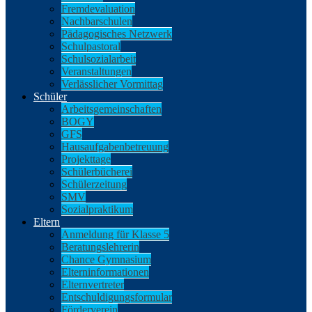
Fremdevaluation
Nachbarschulen
Pädagogisches Netzwerk
Schulpastoral
Schulsozialarbeit
Veranstaltungen
Verlässlicher Vormittag
Schüler
Arbeitsgemeinschaften
BOGY
GFS
Hausaufgabenbetreuung
Projekttage
Schülerbücherei
Schülerzeitung
SMV
Sozialpraktikum
Eltern
Anmeldung für Klasse 5
Beratungslehrerin
Chance Gymnasium
Elterninformationen
Elternvertreter
Entschuldigungsformular
Förderverein