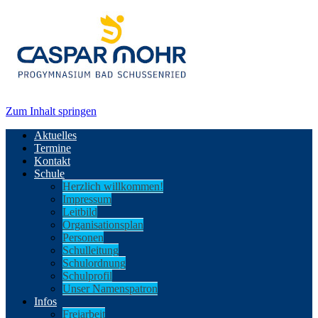
Zum Inhalt springen
Aktuelles
Termine
Kontakt
Schule
Herzlich willkommen!
Impressum
Leitbild
Organisationsplan
Personen
Schulleitung
Schulordnung
Schulprofil
Unser Namenspatron
Infos
Freiarbeit