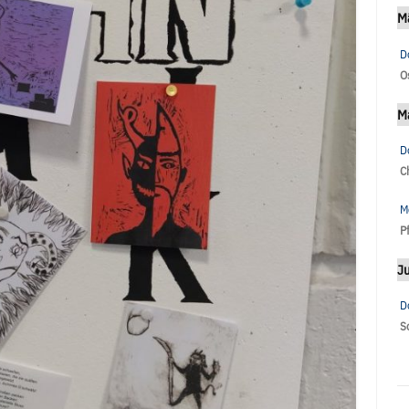
M
D
O
M
D
C
M
P
Ju
D
S