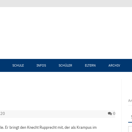
Zum Inhalt springen
SCHULE
INFOS
SCHÜLER
ELTERN
ARCHIV
An
020
0
. Er bringt den Knecht Rupprecht mit, der als Krampus im
Su