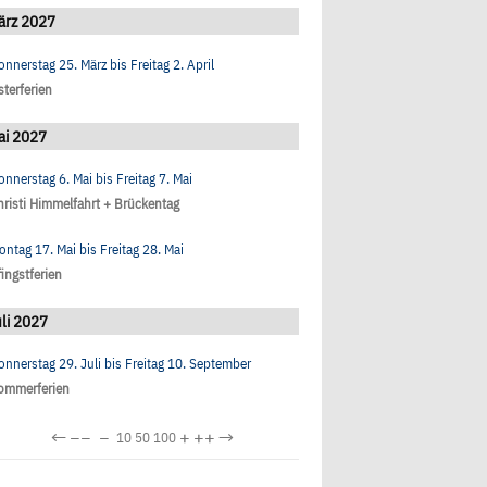
ärz 2027
onnerstag 25. März
bis
Freitag 2. April
sterferien
ai 2027
onnerstag 6. Mai
bis
Freitag 7. Mai
hristi Himmelfahrt + Brückentag
ontag 17. Mai
bis
Freitag 28. Mai
fingstferien
li 2027
onnerstag 29. Juli
bis
Freitag 10. September
ommerferien
←
−−
−
+
++
→
10
50
100