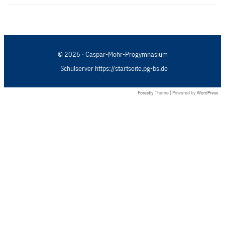
© 2026 · Caspar-Mohr-Progymnasium
Schulserver https://startseite.pg-bs.de
Forestly
Theme | Powered by
WordPress