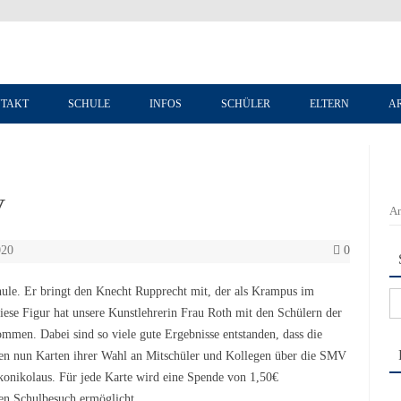
Zum Inhalt springen
TAKT
SCHULE
INFOS
SCHÜLER
ELTERN
A
V
An
020
0
le. Er bringt den Knecht Rupprecht mit, der als Krampus im
Su
se Figur hat unsere Kunstlehrerin Frau Roth mit den Schülern der
na
ommen. Dabei sind so viele gute Ergebnisse entstanden, dass die
nen nun Karten ihrer Wahl an Mitschüler und Kollegen über die SMV
konikolaus. Für jede Karte wird eine Spende von 1,50€
en Schulbesuch ermöglicht.