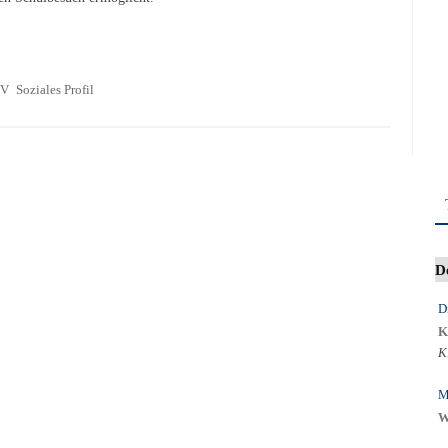
V
Soziales Profil
D
D
K
K
M
W