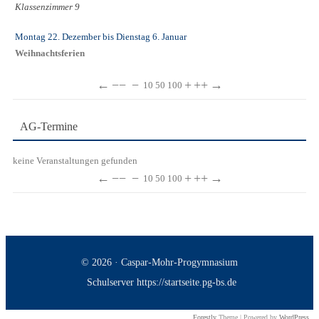
Klassenzimmer 9
Montag 22. Dezember
bis
Dienstag 6. Januar
Weihnachtsferien
←
−−
−
+
++
→
10
50
100
AG-Termine
keine Veranstaltungen gefunden
←
−−
−
+
++
→
10
50
100
© 2026 · Caspar-Mohr-Progymnasium
Schulserver https://startseite.pg-bs.de
Forestly
Theme | Powered by
WordPress