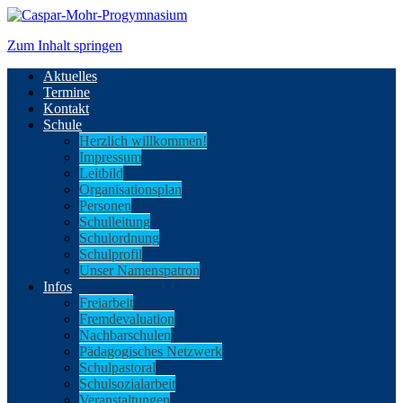
Zum Inhalt springen
Aktuelles
Termine
Kontakt
Schule
Herzlich willkommen!
Impressum
Leitbild
Organisationsplan
Personen
Schulleitung
Schulordnung
Schulprofil
Unser Namenspatron
Infos
Freiarbeit
Fremdevaluation
Nachbarschulen
Pädagogisches Netzwerk
Schulpastoral
Schulsozialarbeit
Veranstaltungen