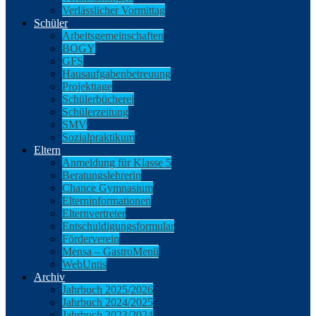
Verlässlicher Vormittag
Schüler
Arbeitsgemeinschaften
BOGY
GFS
Hausaufgabenbetreuung
Projekttage
Schülerbücherei
Schülerzeitung
SMV
Sozialpraktikum
Eltern
Anmeldung für Klasse 5
Beratungslehrerin
Chance Gymnasium
Elterninformationen
Elternvertreter
Entschuldigungsformular
Förderverein
Mensa – GastroMenü
WebUntis
Archiv
Jahrbuch 2025/2026
Jahrbuch 2024/2025
Jahrbuch 2023/2024