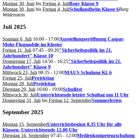
Montag 30. Juni
bis
Freitag 4. Juli
Bogy Klasse 9
Montag 30. Juni
bis
Freitag 4. Juli
Schullandheim Klasse 6
Burg
Wildenstein
Juli 2025
Sonntag 6. Juli
16:00
- 17:00
Ausstellungseröffnung Caspar-
Mohr-Flugmobile im Kloster
Freitag 11. Juli
07:45
- 09:20
"Sicherheitspolitik im 21.
Jahrhundert" Klasse 10
Donnerstag 17. Juli
14:50
- 16:25
"Sicherheitspolitik im 21.
Jahrhundert" Klasse 9
Mittwoch 23. Juli
08:35
- 12:00
MAUS Schulung Kl. 6
Freitag 25. Juli
Projekttag
Montag 28. Juli
Projekttag
Dienstag 29. Juli
16:00
- 19:00
Schulfest
Mittwoch 30. Juli
Unterrichtsende letzter Schultag um 11 Uhr
Donnerstag 31. Juli
bis
Freitag 12. September
Sommerferien
September 2025
Montag 15. September
Unterrichtsbeginn 8.35 Uhr für alle
Klassen, Unterrichtsende 12.00 Uhr
Dienstag 16. September
07:45
- 12:00
Medienkompetenzschulung