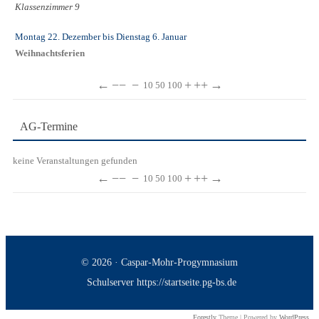
Klassenzimmer 9
Montag 22. Dezember
bis
Dienstag 6. Januar
Weihnachtsferien
←
−−
−
+
++
→
10
50
100
AG-Termine
keine Veranstaltungen gefunden
←
−−
−
+
++
→
10
50
100
© 2026 · Caspar-Mohr-Progymnasium
Schulserver https://startseite.pg-bs.de
Forestly
Theme | Powered by
WordPress