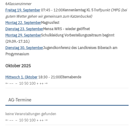
6
Klassenzimmer
Freitag 19. September
07:45
- 12:00
Kennenlerntag Kl. 5
Treffpunkt CMPG (bei
gutem Wetter gehen wir gemeinsam zum Katzenbuckel)
Montag 22. September
Magnusfest
Dienstag 23. September
Mensa WRS - wieder geöffnet
Montag 29. September
Schulkleidung Vorbestellungszeitraum beginnt
(29.09.-17.10.)
Dienstag 30. September
Jugendkonferenz des Landkreises Biberach am
Progymnasium
Oktober 2025
Mittwoch 1. Oktober
18:30
- 21:00
Elternabende
←
−−
−
10
50
100
+
++
→
AG-Termine
keine Veranstaltungen gefunden
←
−−
−
10
50
100
+
++
→