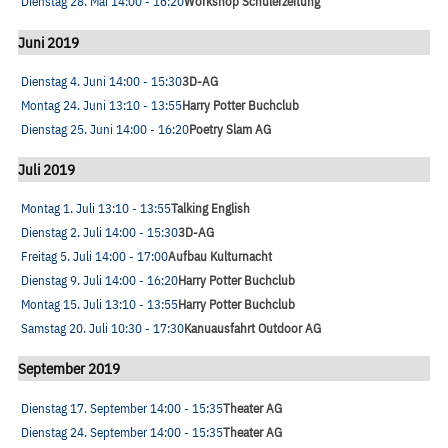
Dienstag 28. Mai
14:00
- 16:20
Workshop Schülerzeitung
Juni 2019
Dienstag 4. Juni
14:00
- 15:30
3D-AG
Montag 24. Juni
13:10
- 13:55
Harry Potter Buchclub
Dienstag 25. Juni
14:00
- 16:20
Poetry Slam AG
Juli 2019
Montag 1. Juli
13:10
- 13:55
Talking English
Dienstag 2. Juli
14:00
- 15:30
3D-AG
Freitag 5. Juli
14:00
- 17:00
Aufbau Kulturnacht
Dienstag 9. Juli
14:00
- 16:20
Harry Potter Buchclub
Montag 15. Juli
13:10
- 13:55
Harry Potter Buchclub
Samstag 20. Juli
10:30
- 17:30
Kanuausfahrt Outdoor AG
September 2019
Dienstag 17. September
14:00
- 15:35
Theater AG
Dienstag 24. September
14:00
- 15:35
Theater AG