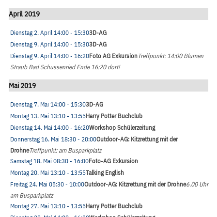
April 2019
Dienstag 2. April
14:00
- 15:30
3D-AG
Dienstag 9. April
14:00
- 15:30
3D-AG
Dienstag 9. April
14:00
- 16:20
Foto AG Exkursion
Treffpunkt: 14:00 Blumen
Straub Bad Schussenried Ende 16:20 dort!
Mai 2019
Dienstag 7. Mai
14:00
- 15:30
3D-AG
Montag 13. Mai
13:10
- 13:55
Harry Potter Buchclub
Dienstag 14. Mai
14:00
- 16:20
Workshop Schülerzeitung
Donnerstag 16. Mai
18:30
- 20:00
Outdoor-AG: Kitzrettung mit der
Drohne
Treffpunkt: am Busparkplatz
Samstag 18. Mai
08:30
- 16:00
Foto-AG Exkursion
Montag 20. Mai
13:10
- 13:55
Talking English
Freitag 24. Mai
05:30
- 10:00
Outdoor-AG: Kitzrettung mit der Drohne
6.00 Uhr
am Busparkplatz
Montag 27. Mai
13:10
- 13:55
Harry Potter Buchclub