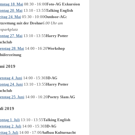
mstag 18. Mai
08:30
- 16:00
Foto-AG Exkursion
ntag 20. Mai
13:10
- 13:55
Talking English
eitag 24. Mai
05:30
- 10:00
Outdoor-AG:
tzrettung mit der Drohne
6.00 Uhr am
sparkplatz
ntag 27. Mai
13:10
- 13:55
Harry Potter
chclub
enstag 28. Mai
14:00
- 16:20
Workshop
hülerzeitung
uni 2019
enstag 4. Juni
14:00
- 15:30
3D-AG
ntag 24. Juni
13:10
- 13:55
Harry Potter
chclub
enstag 25. Juni
14:00
- 16:20
Poetry Slam AG
uli 2019
ntag 1. Juli
13:10
- 13:55
Talking English
enstag 2. Juli
14:00
- 15:30
3D-AG
eitag 5. Juli
14:00
- 17:00
Aufbau Kulturnacht