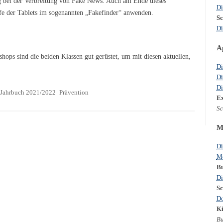
ung bei der Verbreitung von Fake News. Auch am Ende dieses
Di
fe der Tablets im sogenannten „Fakefinder“ anwenden.
Sc
Di
A
ops sind die beiden Klassen gut gerüstet, um mit diesen aktuellen,
Di
Di
Di
Jahrbuch 2021/2022
Prävention
Ex
Sc
M
Di
Mo
Bu
Di
Sc
Do
Ki
Bu