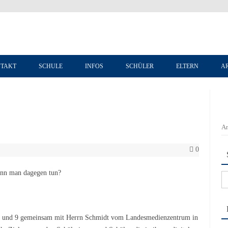
Zum Inhalt springen
TAKT
SCHULE
INFOS
SCHÜLER
ELTERN
A
An
0
ann man dagegen tun?
Su
na
 8 und 9 gemeinsam mit Herrn Schmidt vom Landesmedienzentrum in