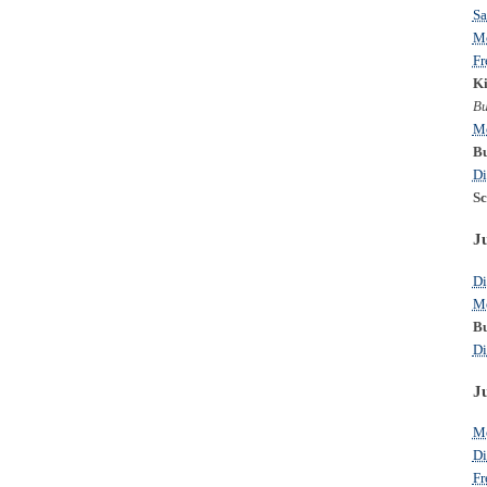
Sa
Mo
Fr
Ki
Bu
Mo
Bu
Di
Sc
J
Di
Mo
Bu
Di
J
Mo
Di
Fr