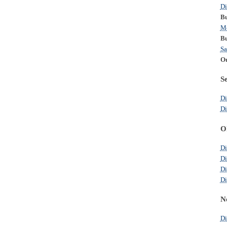
Di
Bu
Mo
Bu
Sa
O
S
Di
Di
O
Di
Di
Di
Di
N
Di