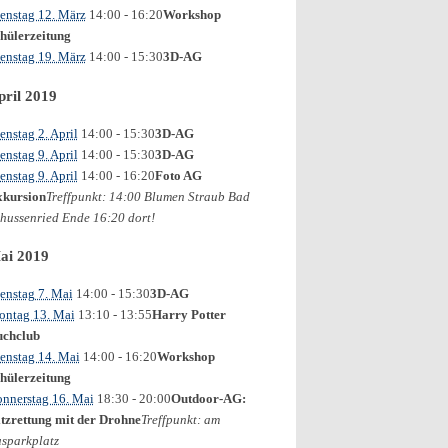
enstag 12. März
14:00
- 16:20
Workshop
hülerzeitung
enstag 19. März
14:00
- 15:30
3D-AG
pril 2019
enstag 2. April
14:00
- 15:30
3D-AG
enstag 9. April
14:00
- 15:30
3D-AG
enstag 9. April
14:00
- 16:20
Foto AG
kursion
Treffpunkt: 14:00 Blumen Straub Bad
hussenried Ende 16:20 dort!
ai 2019
enstag 7. Mai
14:00
- 15:30
3D-AG
ntag 13. Mai
13:10
- 13:55
Harry Potter
chclub
enstag 14. Mai
14:00
- 16:20
Workshop
hülerzeitung
nnerstag 16. Mai
18:30
- 20:00
Outdoor-AG:
tzrettung mit der Drohne
Treffpunkt: am
sparkplatz