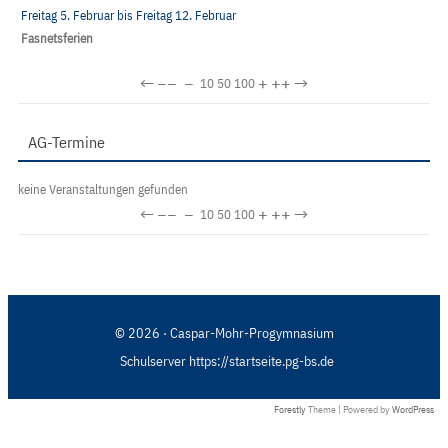
Freitag 5. Februar
bis
Freitag 12. Februar
Fasnetsferien
←
−−
−
+
++
→
10
50
100
AG-Termine
keine Veranstaltungen gefunden
←
−−
−
+
++
→
10
50
100
© 2026 · Caspar-Mohr-Progymnasium
Schulserver https://startseite.pg-bs.de
Forestly
Theme | Powered by
WordPress